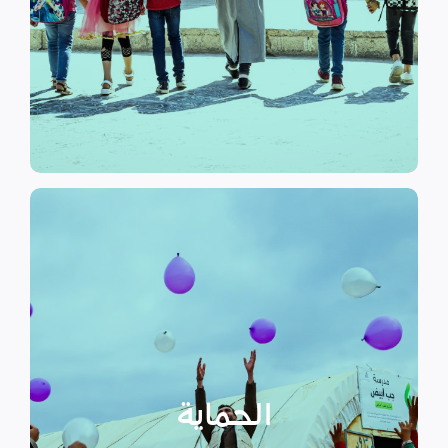
الرسمي وبرامج التوعية التي
نهدف إلى توفير مناهج التعليم غير
التعليم
الحماية
تهدف منظمة سداد إلى تمكين
الأسر المهمشة والتي ترأسها إناث
عبر تعزيز المساعدة الإنسانية التي
تراعي الأمور الخاصة بالنوع
الحماية
الاجتماعي “الجنساني” مع التركيز