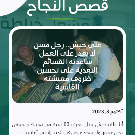
قصص النجاح
ريم:
شعلة
الأمل
والإصرار
في عالم
مليء
سبتمبر 10, 2023
بالتحديات
ريم طفلة لم تكمل ربيعاها التاسع بعد، شعلة متوقدة
في العلم والأدب والأخلاق، تعيش مع أسرة تتألف من أب
وأم