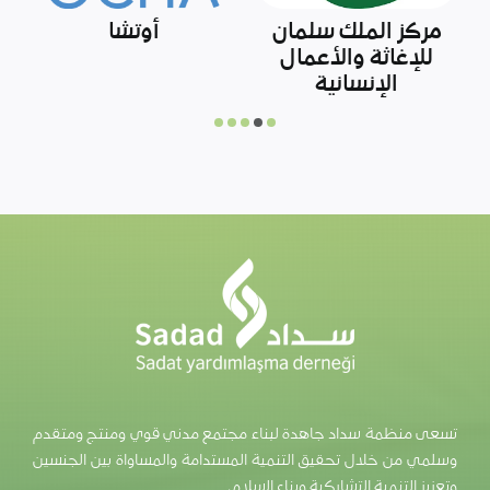
وزارة التعليم الوطني
رابطة الشبكات
و
التركية
السورية
تسعى منظمة سداد جاهدة لبناء مجتمع مدني قوي ومنتج ومتقدم
وسلمي من خلال تحقيق التنمية المستدامة والمساواة بين الجنسين
وتعزيز التنمية التشاركية وبناء السلام.