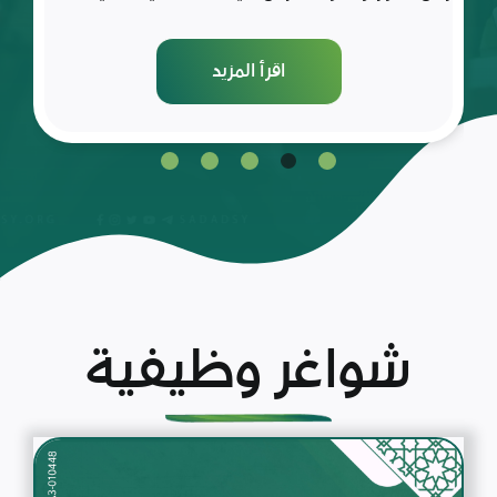
اقرأ المزيد
شواغر وظيفية