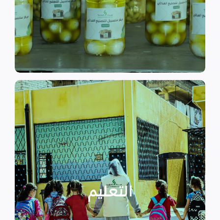
الى الاهتمام بالمشاريع التنموية.
اقرأ المزيد
اقرأ المزيد
الدراسية بسبب الصراع القائم.
التعليمية أو المتأخرين عن المراحل
الأطفال المنقطعين عن العملية
التعليم
يساهم في تعزيز السلام و دعم
تستهدف الناشئين والأطفال مما