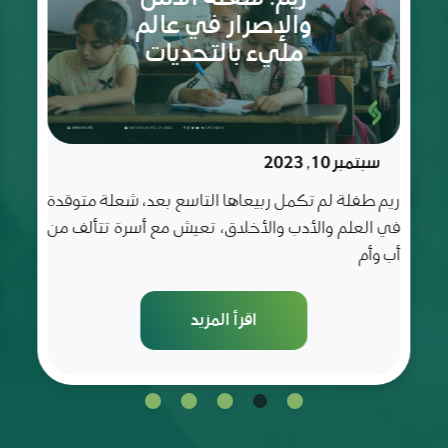
الثمانية
مايو 20, 2023
أعوام
غفران فتاة كباقي الفتيات التي عُرفت بحبها للعلم و
شغفها للتعلم و قد كانت متميزة في صفها و مميزة
عن
اقرأ المزيد