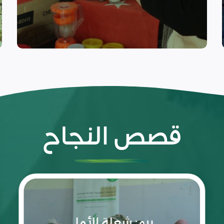
التعافي المبكر
قصص النجاح
رحلة
نجاح
تقودها
غفران
بنت