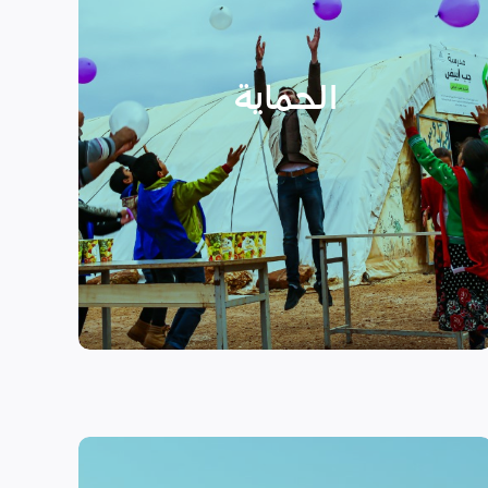
الأسر المهمشة والتي ترأسها إناث
عبر تعزيز المساعدة الإنسانية التي
تراعي الأمور الخاصة بالنوع
الحماية
الاجتماعي “الجنساني” مع التركيز
على أهمية حماية الطفل وإنشاء
مراكز لبناء القدرات والتوعية
الصحية والنفسية.
اقرأ المزيد