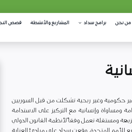
من نحن
برامج سداد
المشاريع والأنشطة
قصص النج
نية
ر حكومية وغير ربحية تشكلت من قبل السوريين
مة ومساواة وإنسانية مع التركيز على الاستدامة
يهة ومستقلة تعمل وفقاً لأنظمة القانون الدولي
ع للأمم المتحدة. وقعت سداد على مبادئ العناية