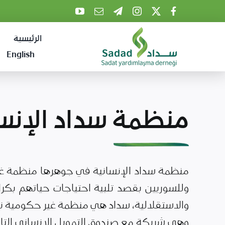
Ski
t
الرئيسية
conten
English
منظمة سداد الإنسا
منظمة سداد الإنسانية في جوهرها منظمة غي
وللسوريين بقصد تلبية احتياجات حياتهم بكرا
والاستقلالية، سداد هي منظمة غير حكومية نز
وهي شريكة مع صندوق التمويل الانساني التاب