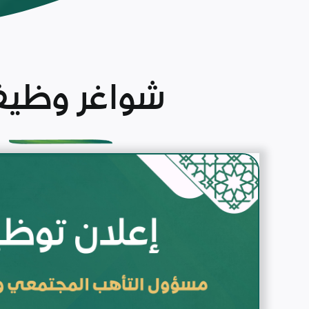
شواغر وظيف