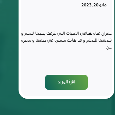
تركها
فبراير 6, 2023
لمدة
ثلاث
سنوات
ناصر الحسين طالب من منطقة ريف حماه الشرقي
قرية بالحريج منقطع عن التعليم لمدة ثلاث سنوات، تمّ
استهدافه ضمن حملة
اقرأ المزيد