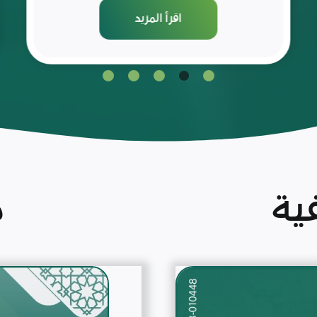
اقرأ المزيد
ية
م