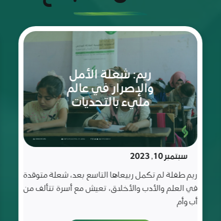
رحلة
نجاح
تقودها
غفران
بنت
الثمانية
مايو 20, 2023
أعوام
غفران فتاة كباقي الفتيات التي عُرفت بحبها للعلم و
شغفها للتعلم و قد كانت متميزة في صفها و مميزة
عن