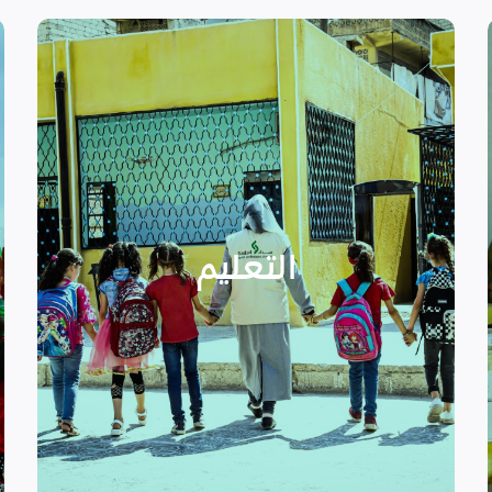
اقرأ المزيد
الدراسية بسبب الصراع القائم.
التعليمية أو المتأخرين عن المراحل
الأطفال المنقطعين عن العملية
التعليم
يساهم في تعزيز السلام و دعم
تستهدف الناشئين والأطفال مما
الرسمي وبرامج التوعية التي
نهدف إلى توفير مناهج التعليم غير
التعليم