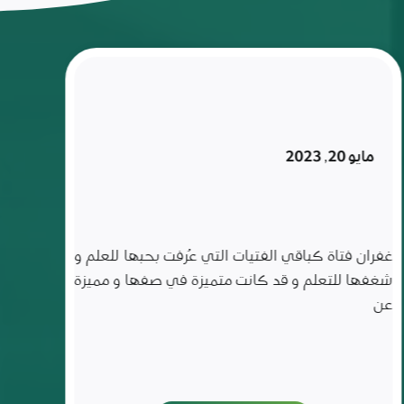
إلى
مقاعد
الدراسة
ومنافسة
زملاءه
بعد ان
تركها
فبراير 6, 2023
لمدة
ثلاث
سنوات
ناصر الحسين طالب من منطقة ريف حماه الشرقي
قرية بالحريج منقطع عن التعليم لمدة ثلاث سنوات، تمّ
استهدافه ضمن حملة