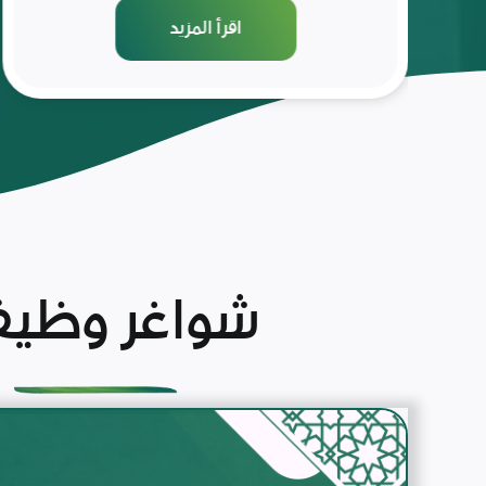
اقرأ المزيد
شواغر وظيف