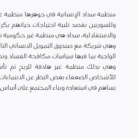
منظمة سداد الإنسانية في جوهرها منظمة غي
وللسوريين بقصد تلبية احتياجات حياتهم بكرا
والاستقلالية، سداد هي منظمة غير حكومية نز
وهي شريكة مع صندوق التمويل الانساني التاب
الواجبة بما فيها سياسات مكافحة الفساد وتضا
وهي بذلك منظمة غير هادفة للربح تم تأس
للأشخاص الضعفاء بغض النظر عن الانتماءات ا
يساهم في استعادة وبناء المجتمع على أساس ال