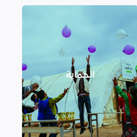
الحماية
تهدف منظمة سداد إلى تمكين
الأسر المهمشة والتي ترأسها إناث
عبر تعزيز المساعدة الإنسانية التي
تراعي الأمور الخاصة بالنوع
الحماية
الاجتماعي “الجنساني” مع التركيز
على أهمية حماية الطفل وإنشاء
مراكز لبناء القدرات والتوعية
الصحية والنفسية.
اقرأ المزيد