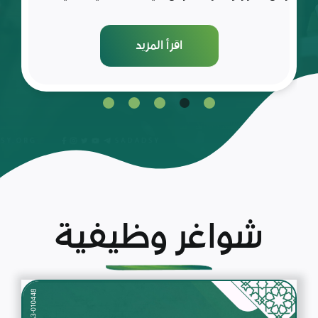
اقرأ المزيد
شواغر وظيفية