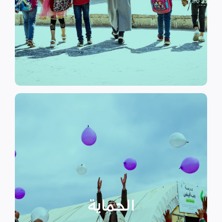
الرسمي وبرامج التوعية التي
نهدف إلى توفير مناهج التعليم غير
التعليم
الحماية
تهدف منظمة سداد إلى تمكين
الأسر المهمشة والتي ترأسها إناث
عبر تعزيز المساعدة الإنسانية التي
تراعي الأمور الخاصة بالنوع
الحماية
الاجتماعي “الجنساني” مع التركيز