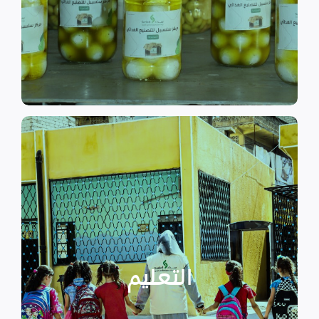
الى الاهتمام بالمشاريع التنموية.
اقرأ المزيد
اقرأ المزيد
الدراسية بسبب الصراع القائم.
التعليمية أو المتأخرين عن المراحل
الأطفال المنقطعين عن العملية
التعليم
يساهم في تعزيز السلام و دعم
تستهدف الناشئين والأطفال مما