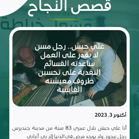
قصص النجاح
ريم:
شعلة
الأمل
والإصرار
في عالم
مليء
سبتمبر 10, 2023
بالتحديات
ريم طفلة لم تكمل ربيعاها التاسع بعد، شعلة متوقدة
في العلم والأدب والأخلاق، تعيش مع أسرة تتألف من أب
وأم