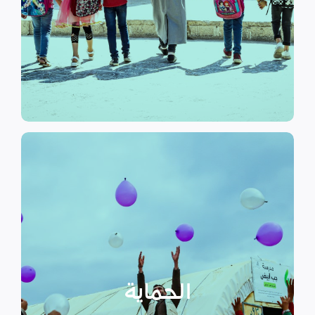
الرسمي وبرامج التوعية التي
نهدف إلى توفير مناهج التعليم غير
التعليم
الحماية
تهدف منظمة سداد إلى تمكين
الأسر المهمشة والتي ترأسها إناث
عبر تعزيز المساعدة الإنسانية التي
تراعي الأمور الخاصة بالنوع
الحماية
الاجتماعي “الجنساني” مع التركيز