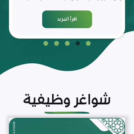
اقرأ المزيد
شواغر وظيفية