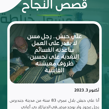
قصص النجاح
ريم:
شعلة
الأمل
والإصرار
في عالم
مليء
سبتمبر 10, 2023
بالتحديات
ريم طفلة لم تكمل ربيعاها التاسع بعد، شعلة متوقدة
في العلم والأدب والأخلاق، تعيش مع أسرة تتألف من أب
وأم