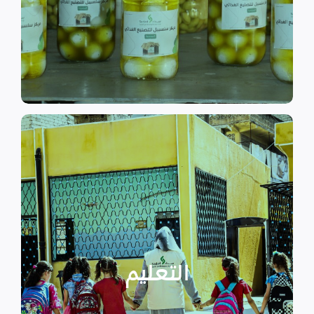
الى الاهتمام بالمشاريع التنموية.
اقرأ المزيد
اقرأ المزيد
الدراسية بسبب الصراع القائم.
التعليمية أو المتأخرين عن المراحل
الأطفال المنقطعين عن العملية
التعليم
يساهم في تعزيز السلام و دعم
تستهدف الناشئين والأطفال مما