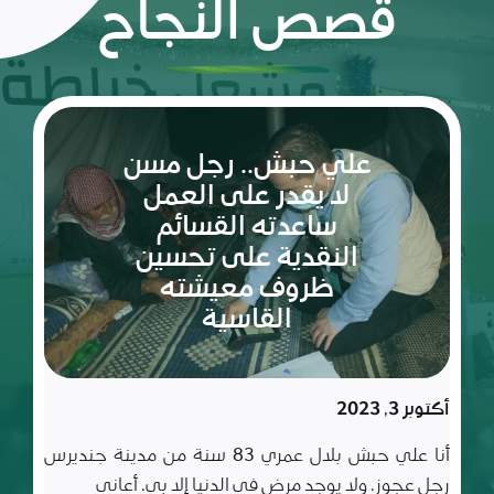
قصص النجاح
ريم:
شعلة
الأمل
والإصرار
في عالم
مليء
سبتمبر 10, 2023
بالتحديات
ريم طفلة لم تكمل ربيعاها التاسع بعد، شعلة متوقدة
في العلم والأدب والأخلاق، تعيش مع أسرة تتألف من أب
وأم