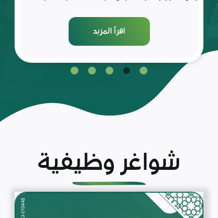
اقرأ المزيد
شواغر وظيفية