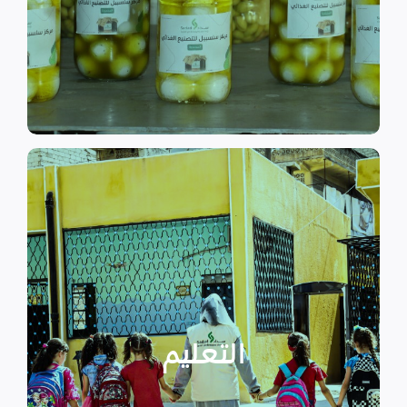
الى الاهتمام بالمشاريع التنموية.
اقرأ المزيد
اقرأ المزيد
الدراسية بسبب الصراع القائم.
التعليمية أو المتأخرين عن المراحل
الأطفال المنقطعين عن العملية
التعليم
يساهم في تعزيز السلام و دعم
تستهدف الناشئين والأطفال مما