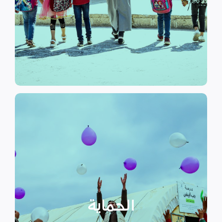
الرسمي وبرامج التوعية التي
نهدف إلى توفير مناهج التعليم غير
التعليم
الحماية
تهدف منظمة سداد إلى تمكين
الأسر المهمشة والتي ترأسها إناث
عبر تعزيز المساعدة الإنسانية التي
تراعي الأمور الخاصة بالنوع
الحماية
الاجتماعي “الجنساني” مع التركيز