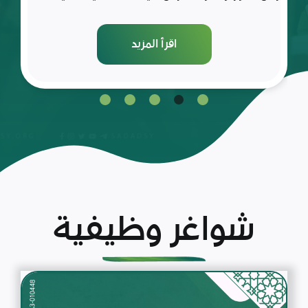
اقرأ المزيد
شواغر وظيفية