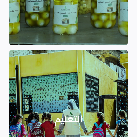
الى الاهتمام بالمشاريع التنموية.
اقرأ المزيد
اقرأ المزيد
الدراسية بسبب الصراع القائم.
التعليمية أو المتأخرين عن المراحل
الأطفال المنقطعين عن العملية
التعليم
يساهم في تعزيز السلام و دعم
تستهدف الناشئين والأطفال مما