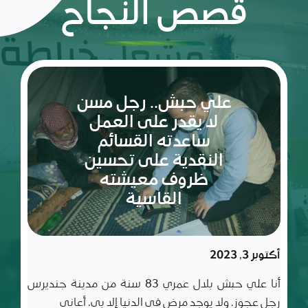
قصص النجاح
ريم:
شعلة
الأمل
والإصرار
في عالم
مليء
سبتمبر 10, 2023
بالتحديات
ريم طفلة لم تكمل ربيعاها التاسع بعد، شعلة متوقدة
في العلم والأدب والأخلاق، تعيش مع أسرة تتألف من أب
وأم