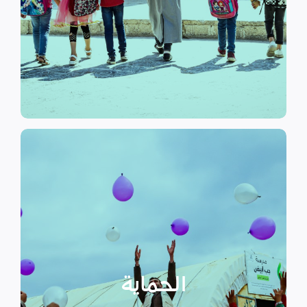
الرسمي وبرامج التوعية التي
نهدف إلى توفير مناهج التعليم غير
التعليم
الحماية
تهدف منظمة سداد إلى تمكين
الأسر المهمشة والتي ترأسها إناث
عبر تعزيز المساعدة الإنسانية التي
تراعي الأمور الخاصة بالنوع
الحماية
الاجتماعي “الجنساني” مع التركيز