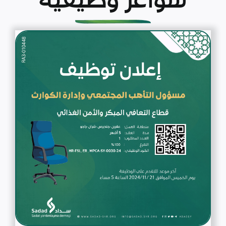
شواغر وظيفية