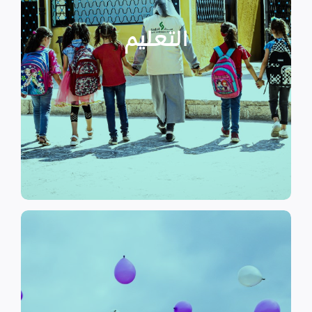
التعليمية أو المتأخرين عن المراحل
الأطفال المنقطعين عن العملية
التعليم
يساهم في تعزيز السلام و دعم
تستهدف الناشئين والأطفال مما
الرسمي وبرامج التوعية التي
نهدف إلى توفير مناهج التعليم غير
التعليم
الحماية
تهدف منظمة سداد إلى تمكين
الأسر المهمشة والتي ترأسها إناث