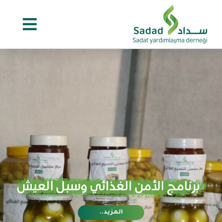
Ski
t
conten
المزيد..