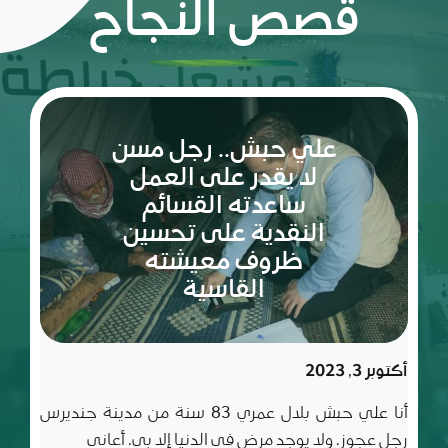
قصص النجاح
ريم:
شعلة
الأمل
والإصرار
في عالم
مليء
سبتمبر 10, 2023
بالتحديات
ريم طفلة لم تكمل ربيعاها التاسع بعد، شعلة متوقدة
في العلم والأدب والأخلاق، تعيش مع أسرة تتألف من أب
وأم