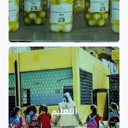
الى الاهتمام بالمشاريع التنموية.
اقرأ المزيد
اقرأ المزيد
الدراسية بسبب الصراع القائم.
التعليمية أو المتأخرين عن المراحل
الأطفال المنقطعين عن العملية
التعليم
يساهم في تعزيز السلام و دعم
تستهدف الناشئين والأطفال مما