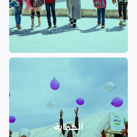
الرسمي وبرامج التوعية التي
نهدف إلى توفير مناهج التعليم غير
التعليم
الحماية
تهدف منظمة سداد إلى تمكين
الأسر المهمشة والتي ترأسها إناث
عبر تعزيز المساعدة الإنسانية التي
تراعي الأمور الخاصة بالنوع
الحماية
الاجتماعي “الجنساني” مع التركيز