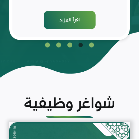
اقرأ المزيد
شواغر وظيفية