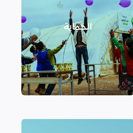
الأسر المهمشة والتي ترأسها إناث
عبر تعزيز المساعدة الإنسانية التي
تراعي الأمور الخاصة بالنوع
الحماية
الاجتماعي “الجنساني” مع التركيز
على أهمية حماية الطفل وإنشاء
مراكز لبناء القدرات والتوعية
الصحية والنفسية.
اقرأ المزيد