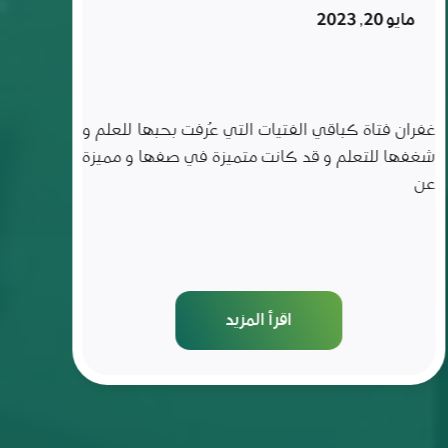
تركها
فبراير 6, 2023
لمدة
ثلاث
سنوات
ناصر الحسين طالب من منطقة ريف حماه الشرقي
قرية بالحريج منقطع عن التعليم لمدة ثلاث سنوات، تمّ
استهدافه ضمن حملة
اقرأ المزيد