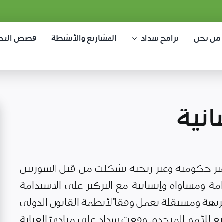
من نحن
برامج سداد
المشاريع والأنشطة
قصص النج
نية
ر حكومية وغير ربحية تشكلت من قبل السوريين
مة ومساواة وإنسانية مع التركيز على الاستدامة
يهة ومستقلة تعمل وفقاً لأنظمة القانون الدولي
ع للأمم المتحدة. وقعت سداد على مبادئ العناية