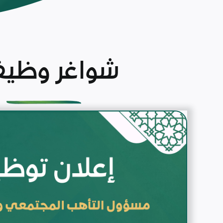
شواغر وظيف