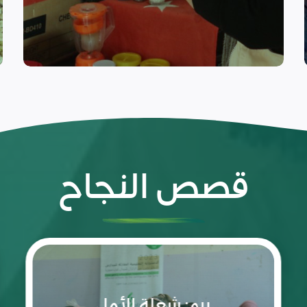
التعافي المبكر
قصص النجاح
رحلة
نجاح
تقودها
غفران
بنت