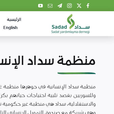
Ski
t
الرئيسية
conten
English
منظمة سداد الإنسا
منظمة سداد الإنسانية في جوهرها منظمة غي
وللسوريين بقصد تلبية احتياجات حياتهم بكرا
والاستقلالية، سداد هي منظمة غير حكومية نز
وهي شريكة مع صندوق التمويل الانساني التاب