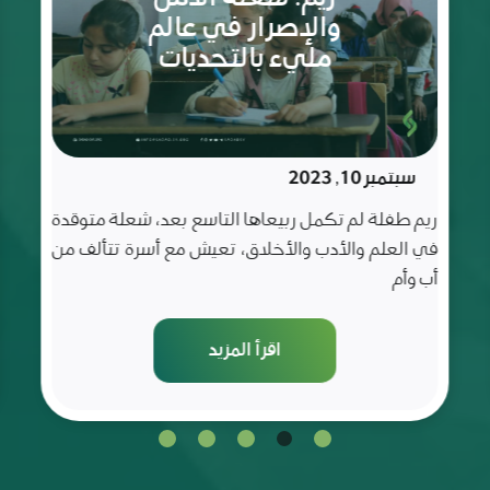
الثمانية
مايو 20, 2023
أعوام
غفران فتاة كباقي الفتيات التي عُرفت بحبها للعلم و
شغفها للتعلم و قد كانت متميزة في صفها و مميزة
عن
اقرأ المزيد