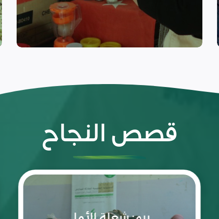
التعافي المبكر
قصص النجاح
رحلة
نجاح
تقودها
غفران
بنت