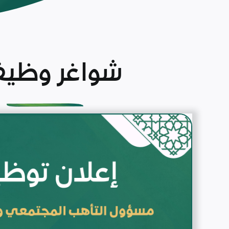
شواغر وظيف