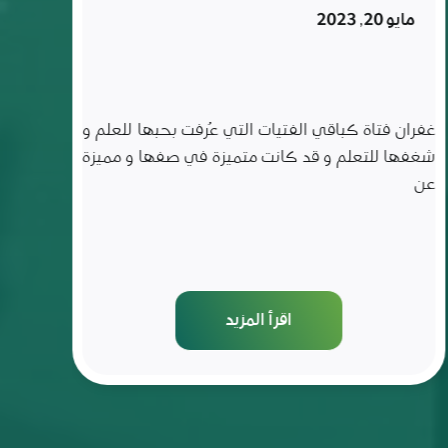
تركها
فبراير 6, 2023
لمدة
ثلاث
سنوات
ناصر الحسين طالب من منطقة ريف حماه الشرقي
قرية بالحريج منقطع عن التعليم لمدة ثلاث سنوات، تمّ
استهدافه ضمن حملة
اقرأ المزيد