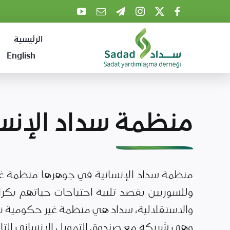
Ski
t
الرئيسية
conten
English
منظمة سداد الإنسا
منظمة سداد الإنسانية في جوهرها منظمة غي
وللسوريين بقصد تلبية احتياجات حياتهم بكرا
والاستقلالية، سداد هي منظمة غير حكومية نز
وهي شريكة مع صندوق التمويل الانساني التاب