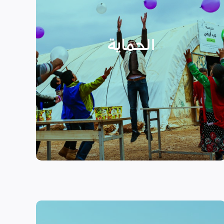
الأسر المهمشة والتي ترأسها إناث
عبر تعزيز المساعدة الإنسانية التي
تراعي الأمور الخاصة بالنوع
الحماية
الاجتماعي “الجنساني” مع التركيز
على أهمية حماية الطفل وإنشاء
مراكز لبناء القدرات والتوعية
الصحية والنفسية.
اقرأ المزيد