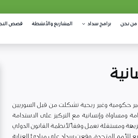
من نحن
برامج سداد
المشاريع والأنشطة
قصص النج
نية
ر حكومية وغير ربحية تشكلت من قبل السوريين
مة ومساواة وإنسانية مع التركيز على الاستدامة
يهة ومستقلة تعمل وفقاً لأنظمة القانون الدولي
ع للأمم المتحدة. وقعت سداد على مبادئ العناية