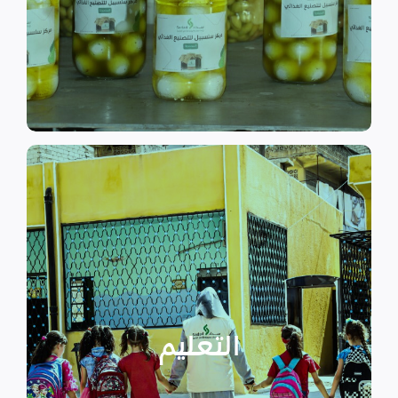
الى الاهتمام بالمشاريع التنموية.
اقرأ المزيد
اقرأ المزيد
الدراسية بسبب الصراع القائم.
التعليمية أو المتأخرين عن المراحل
الأطفال المنقطعين عن العملية
التعليم
يساهم في تعزيز السلام و دعم
تستهدف الناشئين والأطفال مما