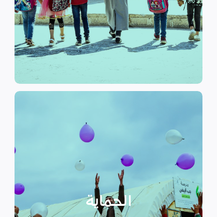
الرسمي وبرامج التوعية التي
نهدف إلى توفير مناهج التعليم غير
التعليم
الحماية
تهدف منظمة سداد إلى تمكين
الأسر المهمشة والتي ترأسها إناث
عبر تعزيز المساعدة الإنسانية التي
تراعي الأمور الخاصة بالنوع
الحماية
الاجتماعي “الجنساني” مع التركيز