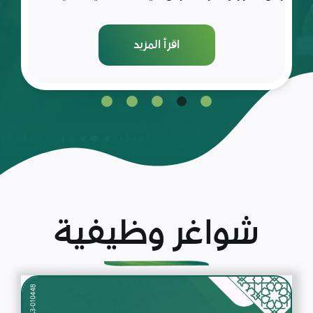
اقرأ المزيد
شواغر وظيفية