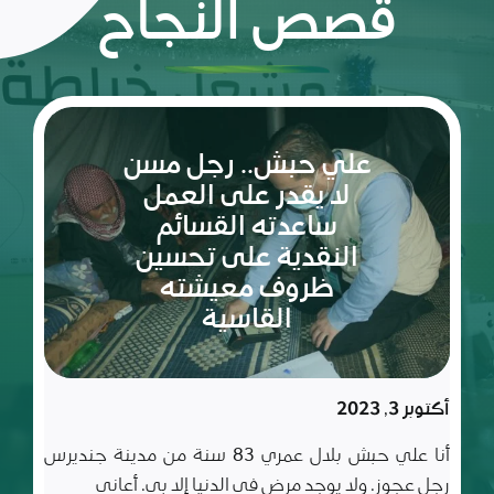
قصص النجاح
ريم:
شعلة
الأمل
والإصرار
في عالم
مليء
سبتمبر 10, 2023
بالتحديات
ريم طفلة لم تكمل ربيعاها التاسع بعد، شعلة متوقدة
في العلم والأدب والأخلاق، تعيش مع أسرة تتألف من أب
وأم