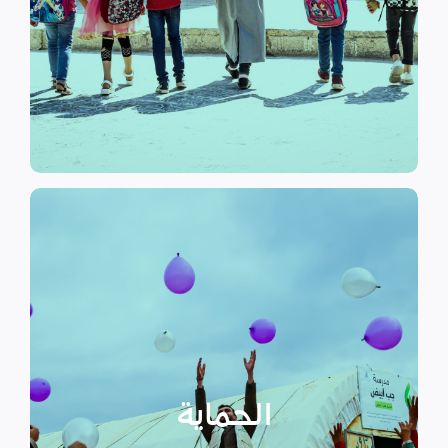
الرسمي وبرامج التوعية التي
نهدف إلى توفير مناهج التعليم غير
التعليم
الحماية
تهدف منظمة سداد إلى تمكين
الأسر المهمشة والتي ترأسها إناث
عبر تعزيز المساعدة الإنسانية التي
تراعي الأمور الخاصة بالنوع
الحماية
الاجتماعي “الجنساني” مع التركيز