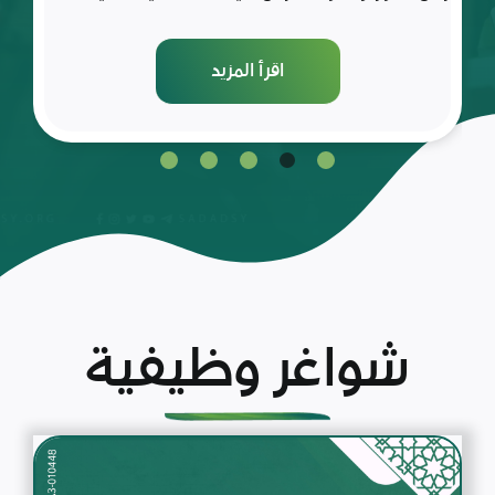
اقرأ المزيد
شواغر وظيفية