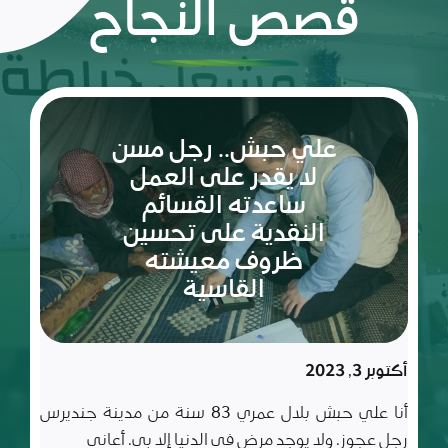
قصص النجاح
ريم:
شعلة
الأمل
والإصرار
في عالم
مليء
سبتمبر 10, 2023
بالتحديات
ريم طفلة لم تكمل ربيعاها التاسع بعد، شعلة متوقدة
في العلم والأدب والأخلاق، تعيش مع أسرة تتألف من أب
وأم