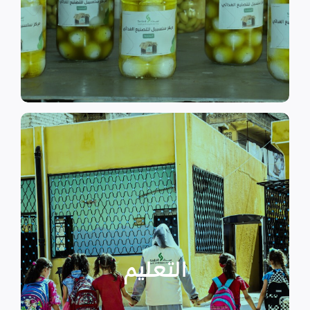
الى الاهتمام بالمشاريع التنموية.
اقرأ المزيد
اقرأ المزيد
الدراسية بسبب الصراع القائم.
التعليمية أو المتأخرين عن المراحل
الأطفال المنقطعين عن العملية
التعليم
يساهم في تعزيز السلام و دعم
تستهدف الناشئين والأطفال مما