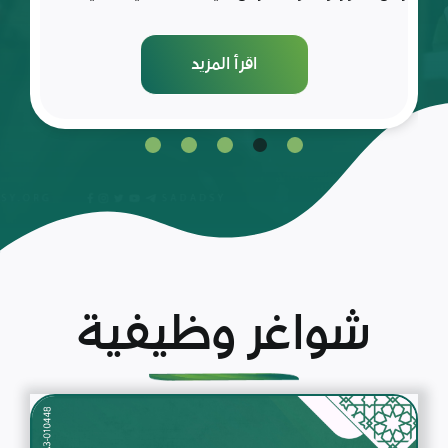
اقرأ المزيد
شواغر وظيفية