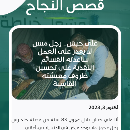
قصص النجاح
ريم:
شعلة
الأمل
والإصرار
في عالم
مليء
سبتمبر 10, 2023
بالتحديات
ريم طفلة لم تكمل ربيعاها التاسع بعد، شعلة متوقدة
في العلم والأدب والأخلاق، تعيش مع أسرة تتألف من أب
وأم