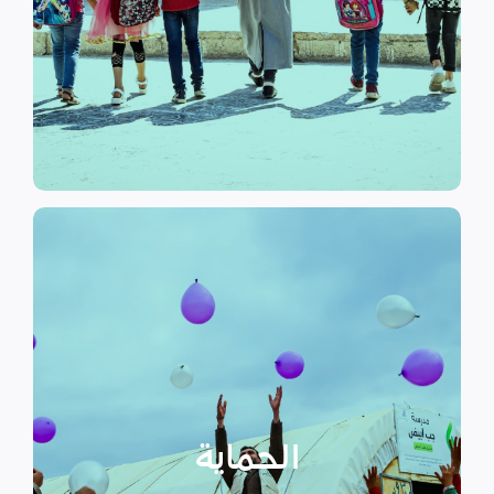
الرسمي وبرامج التوعية التي
نهدف إلى توفير مناهج التعليم غير
التعليم
الحماية
تهدف منظمة سداد إلى تمكين
الأسر المهمشة والتي ترأسها إناث
عبر تعزيز المساعدة الإنسانية التي
تراعي الأمور الخاصة بالنوع
الحماية
الاجتماعي “الجنساني” مع التركيز