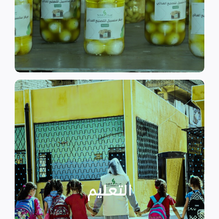
الى الاهتمام بالمشاريع التنموية.
اقرأ المزيد
اقرأ المزيد
الدراسية بسبب الصراع القائم.
التعليمية أو المتأخرين عن المراحل
الأطفال المنقطعين عن العملية
التعليم
يساهم في تعزيز السلام و دعم
تستهدف الناشئين والأطفال مما