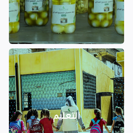
الى الاهتمام بالمشاريع التنموية.
اقرأ المزيد
اقرأ المزيد
الدراسية بسبب الصراع القائم.
التعليمية أو المتأخرين عن المراحل
الأطفال المنقطعين عن العملية
التعليم
يساهم في تعزيز السلام و دعم
تستهدف الناشئين والأطفال مما