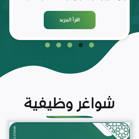
اقرأ المزيد
شواغر وظيفية