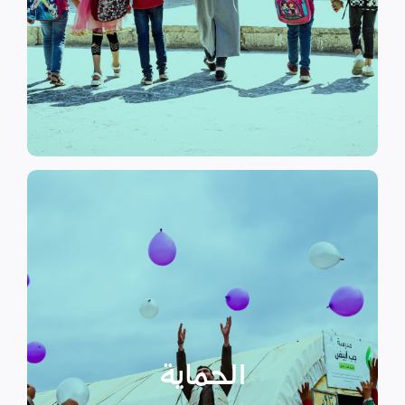
الرسمي وبرامج التوعية التي
نهدف إلى توفير مناهج التعليم غير
التعليم
الحماية
تهدف منظمة سداد إلى تمكين
الأسر المهمشة والتي ترأسها إناث
عبر تعزيز المساعدة الإنسانية التي
تراعي الأمور الخاصة بالنوع
الحماية
الاجتماعي “الجنساني” مع التركيز