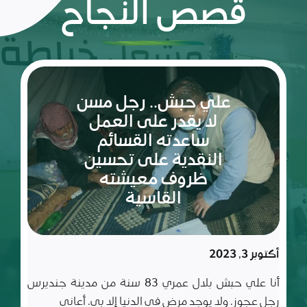
قصص النجاح
ريم:
شعلة
الأمل
والإصرار
في عالم
مليء
سبتمبر 10, 2023
بالتحديات
ريم طفلة لم تكمل ربيعاها التاسع بعد، شعلة متوقدة
في العلم والأدب والأخلاق، تعيش مع أسرة تتألف من أب
وأم