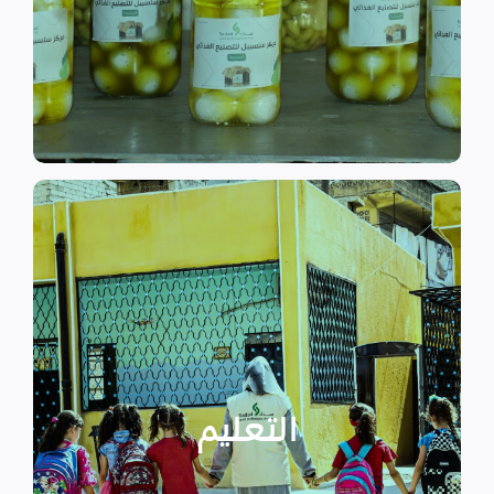
الى الاهتمام بالمشاريع التنموية.
اقرأ المزيد
اقرأ المزيد
الدراسية بسبب الصراع القائم.
التعليمية أو المتأخرين عن المراحل
الأطفال المنقطعين عن العملية
التعليم
يساهم في تعزيز السلام و دعم
تستهدف الناشئين والأطفال مما