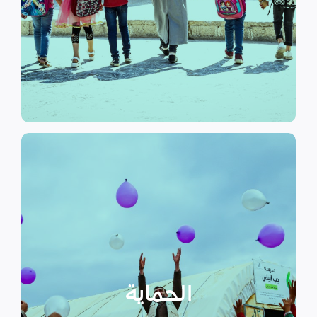
الرسمي وبرامج التوعية التي
نهدف إلى توفير مناهج التعليم غير
التعليم
الحماية
تهدف منظمة سداد إلى تمكين
الأسر المهمشة والتي ترأسها إناث
عبر تعزيز المساعدة الإنسانية التي
تراعي الأمور الخاصة بالنوع
الحماية
الاجتماعي “الجنساني” مع التركيز