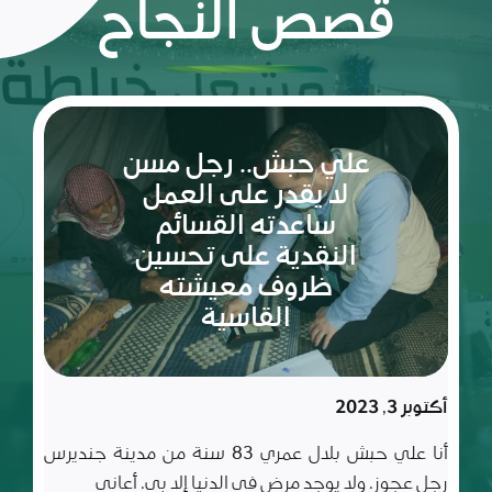
قصص النجاح
ريم:
شعلة
الأمل
والإصرار
في عالم
مليء
سبتمبر 10, 2023
بالتحديات
ريم طفلة لم تكمل ربيعاها التاسع بعد، شعلة متوقدة
في العلم والأدب والأخلاق، تعيش مع أسرة تتألف من أب
وأم