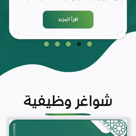
اقرأ المزيد
شواغر وظيفية