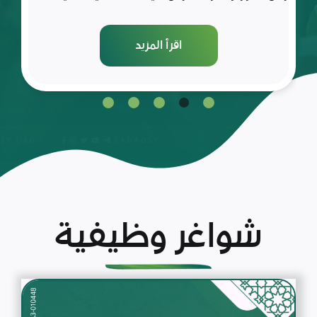
اقرأ المزيد
شواغر وظيفية