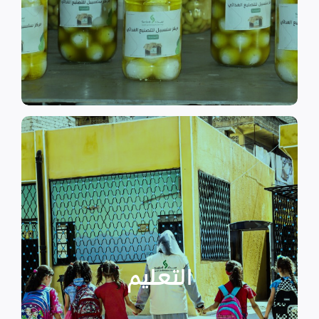
الى الاهتمام بالمشاريع التنموية.
اقرأ المزيد
اقرأ المزيد
الدراسية بسبب الصراع القائم.
التعليمية أو المتأخرين عن المراحل
الأطفال المنقطعين عن العملية
التعليم
يساهم في تعزيز السلام و دعم
تستهدف الناشئين والأطفال مما