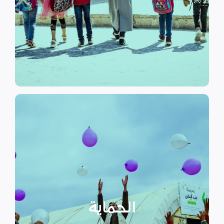
الرسمي وبرامج التوعية التي
نهدف إلى توفير مناهج التعليم غير
التعليم
الحماية
تهدف منظمة سداد إلى تمكين
الأسر المهمشة والتي ترأسها إناث
عبر تعزيز المساعدة الإنسانية التي
تراعي الأمور الخاصة بالنوع
الحماية
الاجتماعي “الجنساني” مع التركيز