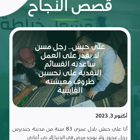
قصص النجاح
ريم:
شعلة
الأمل
والإصرار
في عالم
مليء
سبتمبر 10, 2023
بالتحديات
ريم طفلة لم تكمل ربيعاها التاسع بعد، شعلة متوقدة
في العلم والأدب والأخلاق، تعيش مع أسرة تتألف من أب
وأم