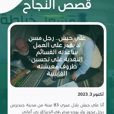
قصص النجاح
ريم:
شعلة
الأمل
والإصرار
في عالم
مليء
سبتمبر 10, 2023
بالتحديات
ريم طفلة لم تكمل ربيعاها التاسع بعد، شعلة متوقدة
في العلم والأدب والأخلاق، تعيش مع أسرة تتألف من أب
وأم