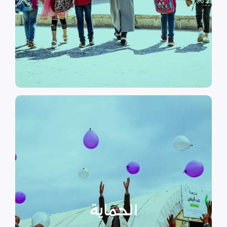
الرسمي وبرامج التوعية التي
نهدف إلى توفير مناهج التعليم غير
التعليم
الحماية
تهدف منظمة سداد إلى تمكين
الأسر المهمشة والتي ترأسها إناث
عبر تعزيز المساعدة الإنسانية التي
تراعي الأمور الخاصة بالنوع
الحماية
الاجتماعي “الجنساني” مع التركيز