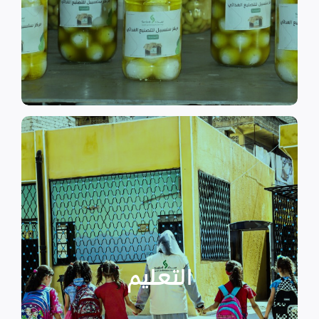
الى الاهتمام بالمشاريع التنموية.
اقرأ المزيد
اقرأ المزيد
الدراسية بسبب الصراع القائم.
التعليمية أو المتأخرين عن المراحل
الأطفال المنقطعين عن العملية
التعليم
يساهم في تعزيز السلام و دعم
تستهدف الناشئين والأطفال مما