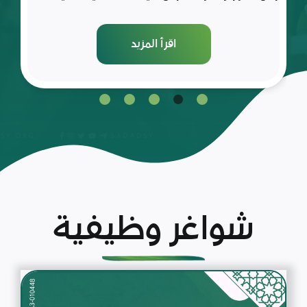
اقرأ المزيد
شواغر وظيفية