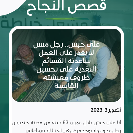
قصص النجاح
ريم:
شعلة
الأمل
والإصرار
في عالم
مليء
سبتمبر 10, 2023
بالتحديات
ريم طفلة لم تكمل ربيعاها التاسع بعد، شعلة متوقدة
في العلم والأدب والأخلاق، تعيش مع أسرة تتألف من أب
وأم