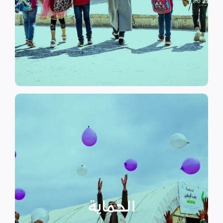
الرسمي وبرامج التوعية التي
نهدف إلى توفير مناهج التعليم غير
التعليم
الحماية
تهدف منظمة سداد إلى تمكين
الأسر المهمشة والتي ترأسها إناث
عبر تعزيز المساعدة الإنسانية التي
تراعي الأمور الخاصة بالنوع
الحماية
الاجتماعي “الجنساني” مع التركيز