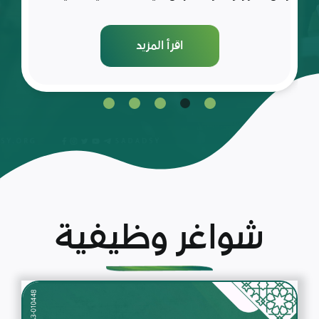
اقرأ المزيد
شواغر وظيفية