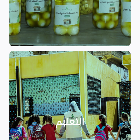
الى الاهتمام بالمشاريع التنموية.
اقرأ المزيد
اقرأ المزيد
الدراسية بسبب الصراع القائم.
التعليمية أو المتأخرين عن المراحل
الأطفال المنقطعين عن العملية
التعليم
يساهم في تعزيز السلام و دعم
تستهدف الناشئين والأطفال مما