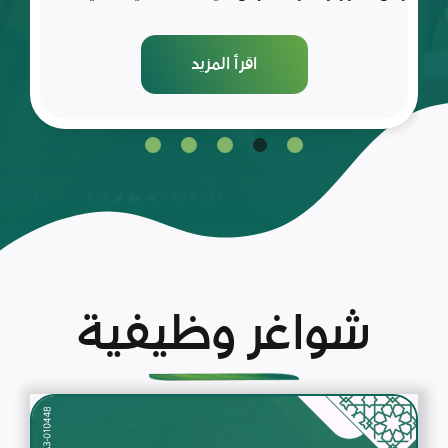
اقرأ المزيد
شواغر وظيفية