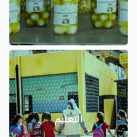
الى الاهتمام بالمشاريع التنموية.
اقرأ المزيد
اقرأ المزيد
الدراسية بسبب الصراع القائم.
التعليمية أو المتأخرين عن المراحل
الأطفال المنقطعين عن العملية
التعليم
يساهم في تعزيز السلام و دعم
تستهدف الناشئين والأطفال مما