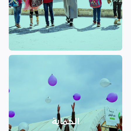
الرسمي وبرامج التوعية التي
نهدف إلى توفير مناهج التعليم غير
التعليم
الحماية
تهدف منظمة سداد إلى تمكين
الأسر المهمشة والتي ترأسها إناث
عبر تعزيز المساعدة الإنسانية التي
تراعي الأمور الخاصة بالنوع
الحماية
الاجتماعي “الجنساني” مع التركيز