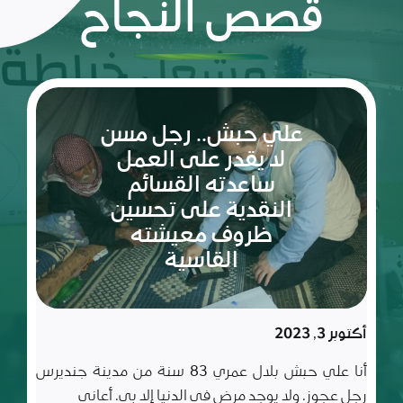
قصص النجاح
ريم:
شعلة
الأمل
والإصرار
في عالم
مليء
سبتمبر 10, 2023
بالتحديات
ريم طفلة لم تكمل ربيعاها التاسع بعد، شعلة متوقدة
في العلم والأدب والأخلاق، تعيش مع أسرة تتألف من أب
وأم