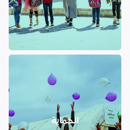
الرسمي وبرامج التوعية التي
نهدف إلى توفير مناهج التعليم غير
التعليم
الحماية
تهدف منظمة سداد إلى تمكين
الأسر المهمشة والتي ترأسها إناث
عبر تعزيز المساعدة الإنسانية التي
تراعي الأمور الخاصة بالنوع
الحماية
الاجتماعي “الجنساني” مع التركيز