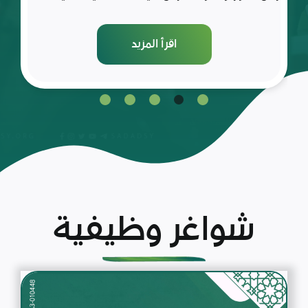
اقرأ المزيد
شواغر وظيفية