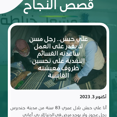
قصص النجاح
ريم:
شعلة
الأمل
والإصرار
في عالم
مليء
سبتمبر 10, 2023
بالتحديات
ريم طفلة لم تكمل ربيعاها التاسع بعد، شعلة متوقدة
في العلم والأدب والأخلاق، تعيش مع أسرة تتألف من أب
وأم