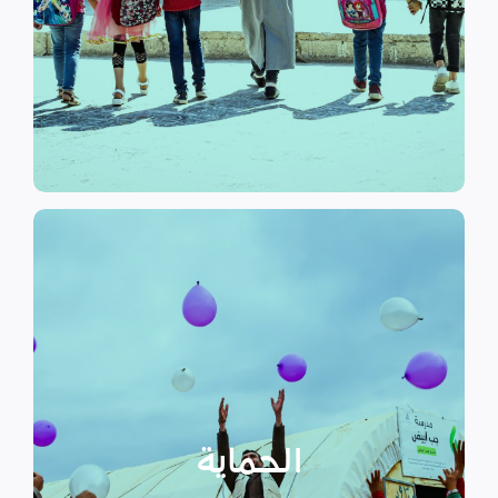
الرسمي وبرامج التوعية التي
نهدف إلى توفير مناهج التعليم غير
التعليم
الحماية
تهدف منظمة سداد إلى تمكين
الأسر المهمشة والتي ترأسها إناث
عبر تعزيز المساعدة الإنسانية التي
تراعي الأمور الخاصة بالنوع
الحماية
الاجتماعي “الجنساني” مع التركيز