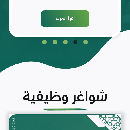
اقرأ المزيد
شواغر وظيفية