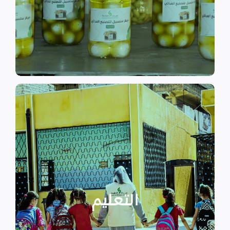
الى الاهتمام بالمشاريع التنموية.
اقرأ المزيد
اقرأ المزيد
الدراسية بسبب الصراع القائم.
التعليمية أو المتأخرين عن المراحل
الأطفال المنقطعين عن العملية
التعليم
يساهم في تعزيز السلام و دعم
تستهدف الناشئين والأطفال مما