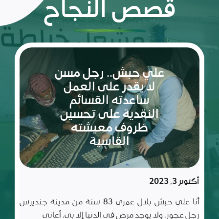
قصص النجاح
ريم:
شعلة
الأمل
والإصرار
في عالم
مليء
سبتمبر 10, 2023
بالتحديات
ريم طفلة لم تكمل ربيعاها التاسع بعد، شعلة متوقدة
في العلم والأدب والأخلاق، تعيش مع أسرة تتألف من أب
وأم