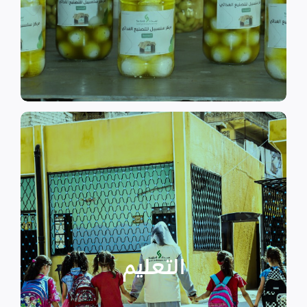
الى الاهتمام بالمشاريع التنموية.
اقرأ المزيد
اقرأ المزيد
الدراسية بسبب الصراع القائم.
التعليمية أو المتأخرين عن المراحل
الأطفال المنقطعين عن العملية
التعليم
يساهم في تعزيز السلام و دعم
تستهدف الناشئين والأطفال مما