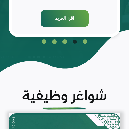
اقرأ المزيد
شواغر وظيفية