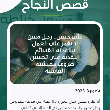
قصص النجاح
ريم:
شعلة
الأمل
والإصرار
في عالم
مليء
سبتمبر 10, 2023
بالتحديات
ريم طفلة لم تكمل ربيعاها التاسع بعد، شعلة متوقدة
في العلم والأدب والأخلاق، تعيش مع أسرة تتألف من أب
وأم