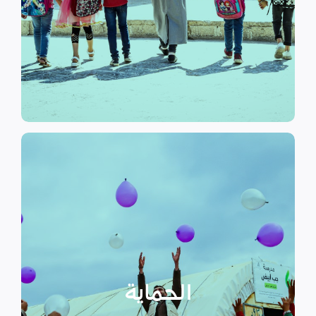
الرسمي وبرامج التوعية التي
نهدف إلى توفير مناهج التعليم غير
التعليم
الحماية
تهدف منظمة سداد إلى تمكين
الأسر المهمشة والتي ترأسها إناث
عبر تعزيز المساعدة الإنسانية التي
تراعي الأمور الخاصة بالنوع
الحماية
الاجتماعي “الجنساني” مع التركيز