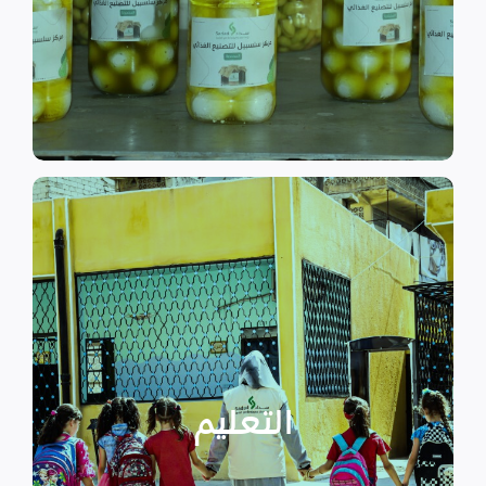
الى الاهتمام بالمشاريع التنموية.
اقرأ المزيد
اقرأ المزيد
الدراسية بسبب الصراع القائم.
التعليمية أو المتأخرين عن المراحل
الأطفال المنقطعين عن العملية
التعليم
يساهم في تعزيز السلام و دعم
تستهدف الناشئين والأطفال مما