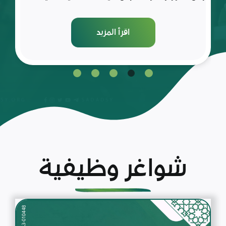
اقرأ المزيد
شواغر وظيفية