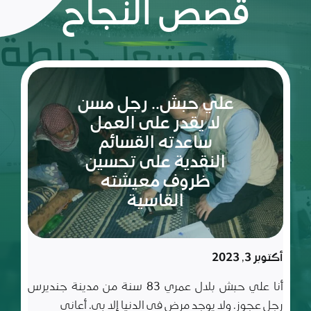
قصص النجاح
ريم:
شعلة
الأمل
والإصرار
في عالم
مليء
سبتمبر 10, 2023
بالتحديات
ريم طفلة لم تكمل ربيعاها التاسع بعد، شعلة متوقدة
في العلم والأدب والأخلاق، تعيش مع أسرة تتألف من أب
وأم