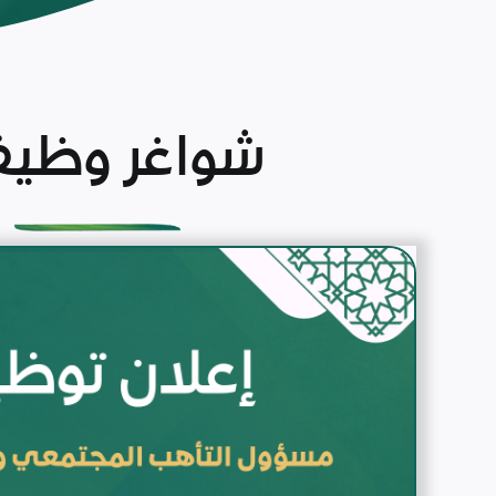
شواغر وظيف