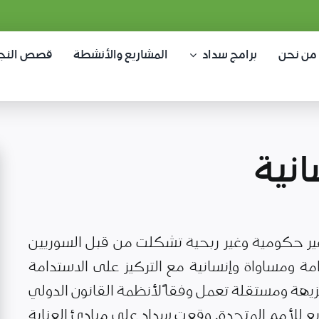
من نحن
برامج سداد
المشاريع والأنشطة
قصص النج
نية
ر حكومية وغير ربحية تشكلت من قبل السوريين
مة ومساواة وإنسانية مع التركيز على الاستدامة
يهة ومستقلة تعمل وفقاً لأنظمة القانون الدولي
ع للأمم المتحدة. وقعت سداد على مبادئ العناية