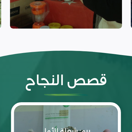
التعافي المبكر
قصص النجاح
رحلة
نجاح
تقودها
غفران
بنت