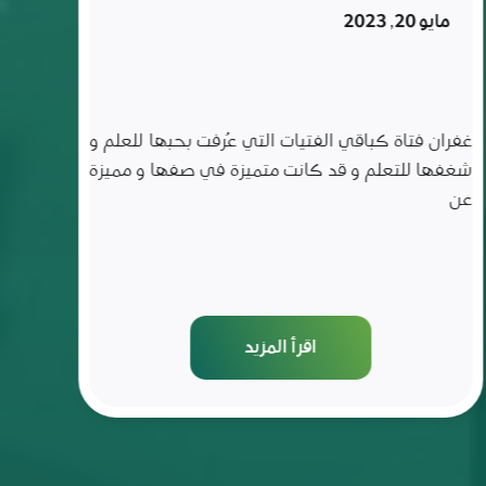
تركها
فبراير 6, 2023
لمدة
ثلاث
سنوات
ناصر الحسين طالب من منطقة ريف حماه الشرقي
قرية بالحريج منقطع عن التعليم لمدة ثلاث سنوات، تمّ
استهدافه ضمن حملة
اقرأ المزيد