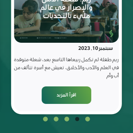
الثمانية
مايو 20, 2023
أعوام
غفران فتاة كباقي الفتيات التي عُرفت بحبها للعلم و
شغفها للتعلم و قد كانت متميزة في صفها و مميزة
عن
اقرأ المزيد