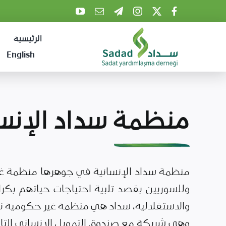
Ski
t
الرئيسية
conten
English
منظمة سداد الإنسا
منظمة سداد الإنسانية في جوهرها منظمة غي
وللسوريين بقصد تلبية احتياجات حياتهم بكرا
والاستقلالية، سداد هي منظمة غير حكومية نز
وهي شريكة مع صندوق التمويل الانساني التاب