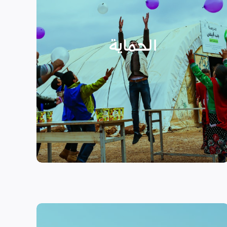
الأسر المهمشة والتي ترأسها إناث
عبر تعزيز المساعدة الإنسانية التي
تراعي الأمور الخاصة بالنوع
الحماية
الاجتماعي “الجنساني” مع التركيز
على أهمية حماية الطفل وإنشاء
مراكز لبناء القدرات والتوعية
الصحية والنفسية.
اقرأ المزيد