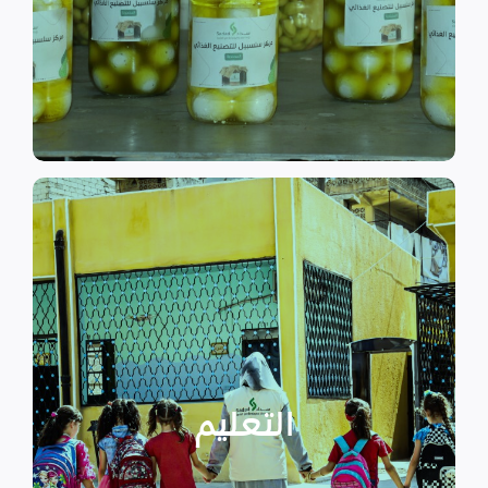
الى الاهتمام بالمشاريع التنموية.
اقرأ المزيد
اقرأ المزيد
الدراسية بسبب الصراع القائم.
التعليمية أو المتأخرين عن المراحل
الأطفال المنقطعين عن العملية
التعليم
يساهم في تعزيز السلام و دعم
تستهدف الناشئين والأطفال مما