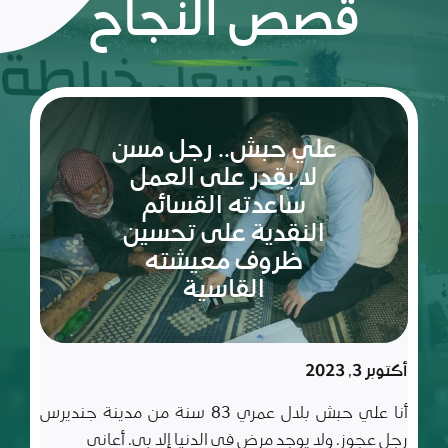
قصص النجاح
ريم:
شعلة
الأمل
والإصرار
في عالم
مليء
سبتمبر 10, 2023
بالتحديات
ريم طفلة لم تكمل ربيعاها التاسع بعد، شعلة متوقدة
في العلم والأدب والأخلاق، تعيش مع أسرة تتألف من أب
وأم