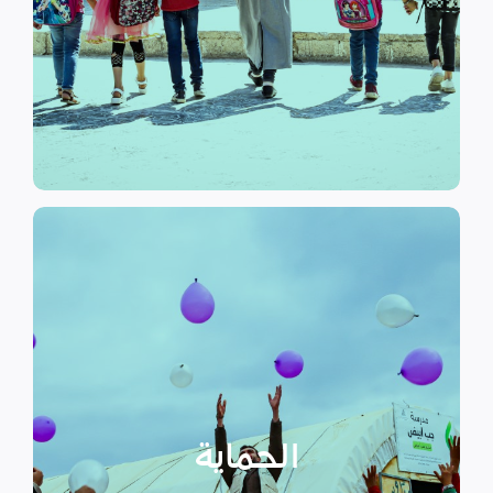
الرسمي وبرامج التوعية التي
نهدف إلى توفير مناهج التعليم غير
التعليم
الحماية
تهدف منظمة سداد إلى تمكين
الأسر المهمشة والتي ترأسها إناث
عبر تعزيز المساعدة الإنسانية التي
تراعي الأمور الخاصة بالنوع
الحماية
الاجتماعي “الجنساني” مع التركيز