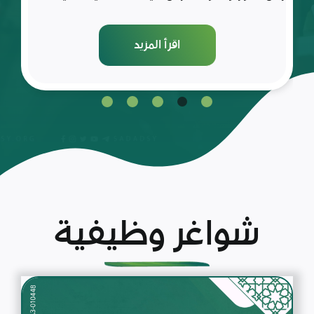
اقرأ المزيد
شواغر وظيفية