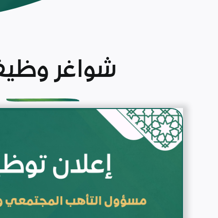
شواغر وظيف