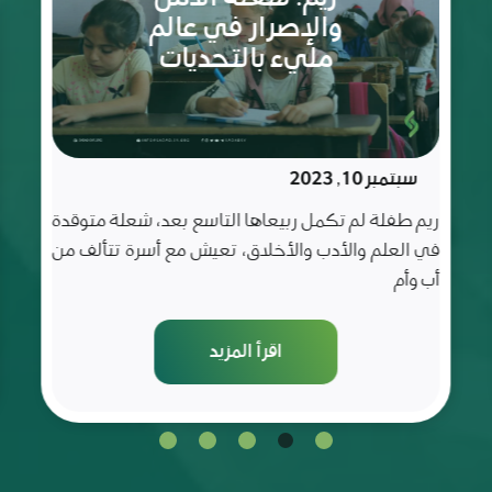
الثمانية
مايو 20, 2023
أعوام
غفران فتاة كباقي الفتيات التي عُرفت بحبها للعلم و
شغفها للتعلم و قد كانت متميزة في صفها و مميزة
عن
اقرأ المزيد