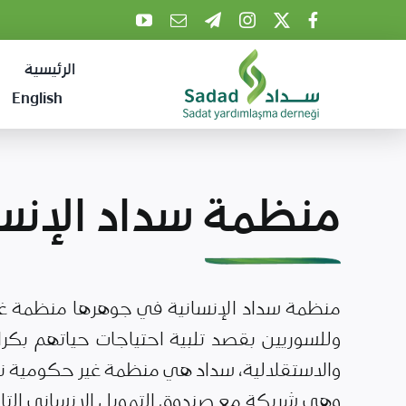
Ski
t
الرئيسية
conten
English
منظمة سداد الإنسا
منظمة سداد الإنسانية في جوهرها منظمة غي
وللسوريين بقصد تلبية احتياجات حياتهم بكرا
والاستقلالية، سداد هي منظمة غير حكومية نز
وهي شريكة مع صندوق التمويل الانساني التاب