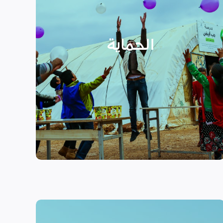
الأسر المهمشة والتي ترأسها إناث
عبر تعزيز المساعدة الإنسانية التي
تراعي الأمور الخاصة بالنوع
الحماية
الاجتماعي “الجنساني” مع التركيز
على أهمية حماية الطفل وإنشاء
مراكز لبناء القدرات والتوعية
الصحية والنفسية.
اقرأ المزيد