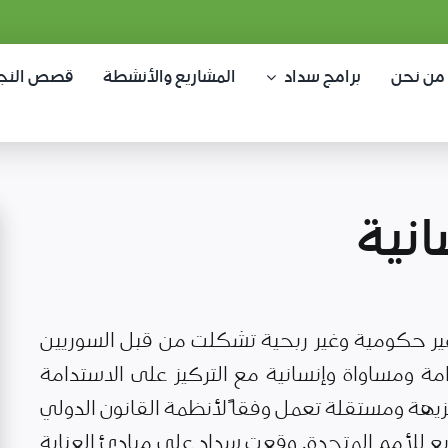
من نحن
برامج سداد
المشاريع والأنشطة
قصص النج
نية
ر حكومية وغير ربحية تشكلت من قبل السوريين
مة ومساواة وإنسانية مع التركيز على الاستدامة
يهة ومستقلة تعمل وفقاً لأنظمة القانون الدولي
ع للأمم المتحدة. وقعت سداد على مبادئ العناية