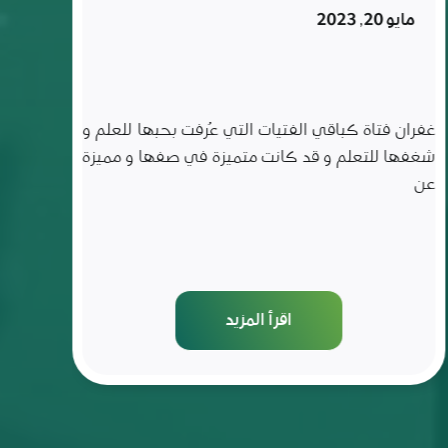
تركها
فبراير 6, 2023
لمدة
ثلاث
سنوات
ناصر الحسين طالب من منطقة ريف حماه الشرقي
قرية بالحريج منقطع عن التعليم لمدة ثلاث سنوات، تمّ
استهدافه ضمن حملة
اقرأ المزيد