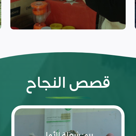
التعافي المبكر
قصص النجاح
رحلة
نجاح
تقودها
غفران
بنت