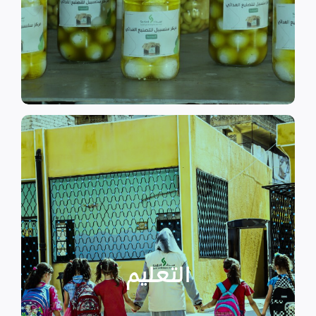
الى الاهتمام بالمشاريع التنموية.
اقرأ المزيد
اقرأ المزيد
الدراسية بسبب الصراع القائم.
التعليمية أو المتأخرين عن المراحل
الأطفال المنقطعين عن العملية
التعليم
يساهم في تعزيز السلام و دعم
تستهدف الناشئين والأطفال مما