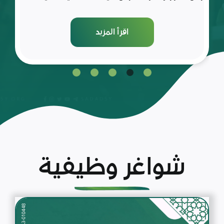
اقرأ المزيد
شواغر وظيفية