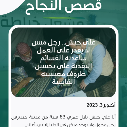
قصص النجاح
ريم:
شعلة
الأمل
والإصرار
في عالم
مليء
سبتمبر 10, 2023
بالتحديات
ريم طفلة لم تكمل ربيعاها التاسع بعد، شعلة متوقدة
في العلم والأدب والأخلاق، تعيش مع أسرة تتألف من أب
وأم