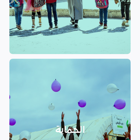
الرسمي وبرامج التوعية التي
نهدف إلى توفير مناهج التعليم غير
التعليم
الحماية
تهدف منظمة سداد إلى تمكين
الأسر المهمشة والتي ترأسها إناث
عبر تعزيز المساعدة الإنسانية التي
تراعي الأمور الخاصة بالنوع
الحماية
الاجتماعي “الجنساني” مع التركيز