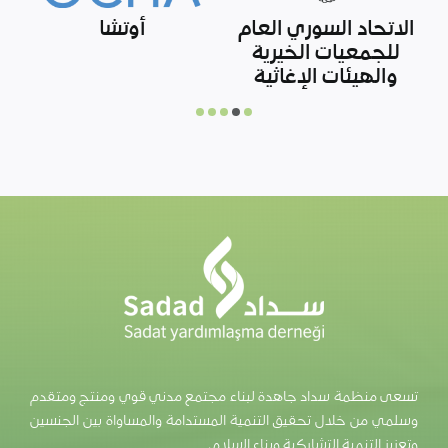
وزارة التعليم الوطني
صندوق المساعدات
و
التركية
لشمال سوريا
تسعى منظمة سداد جاهدة لبناء مجتمع مدني قوي ومنتج ومتقدم
وسلمي من خلال تحقيق التنمية المستدامة والمساواة بين الجنسين
وتعزيز التنمية التشاركية وبناء السلام.