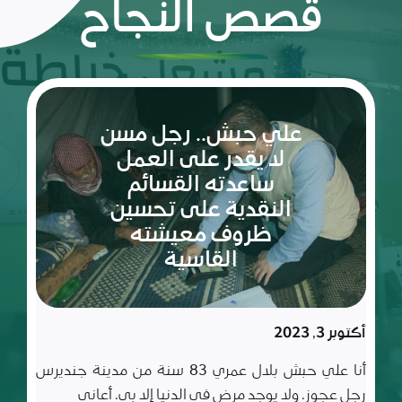
قصص النجاح
ريم:
شعلة
الأمل
والإصرار
في عالم
مليء
سبتمبر 10, 2023
بالتحديات
ريم طفلة لم تكمل ربيعاها التاسع بعد، شعلة متوقدة
في العلم والأدب والأخلاق، تعيش مع أسرة تتألف من أب
وأم