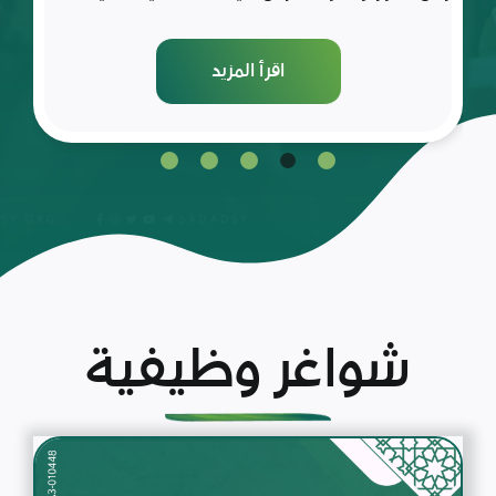
اقرأ المزيد
شواغر وظيفية