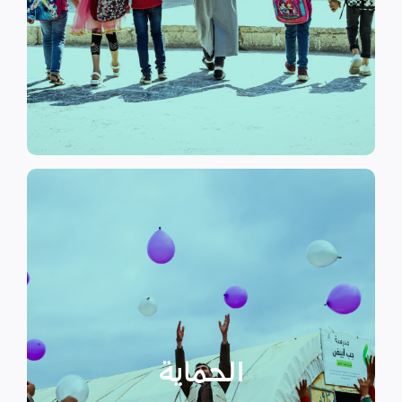
الرسمي وبرامج التوعية التي
نهدف إلى توفير مناهج التعليم غير
التعليم
الحماية
تهدف منظمة سداد إلى تمكين
الأسر المهمشة والتي ترأسها إناث
عبر تعزيز المساعدة الإنسانية التي
تراعي الأمور الخاصة بالنوع
الحماية
الاجتماعي “الجنساني” مع التركيز