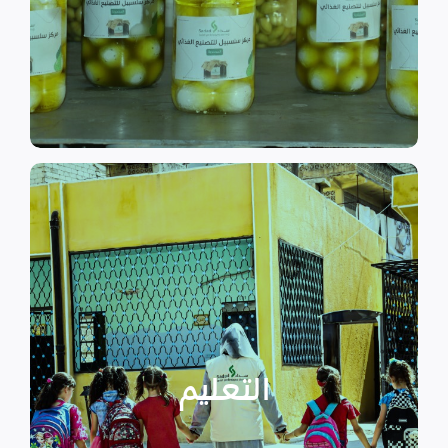
الى الاهتمام بالمشاريع التنموية.
اقرأ المزيد
اقرأ المزيد
الدراسية بسبب الصراع القائم.
التعليمية أو المتأخرين عن المراحل
الأطفال المنقطعين عن العملية
التعليم
يساهم في تعزيز السلام و دعم
تستهدف الناشئين والأطفال مما