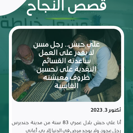
قصص النجاح
ريم:
شعلة
الأمل
والإصرار
في عالم
مليء
سبتمبر 10, 2023
بالتحديات
ريم طفلة لم تكمل ربيعاها التاسع بعد، شعلة متوقدة
في العلم والأدب والأخلاق، تعيش مع أسرة تتألف من أب
وأم