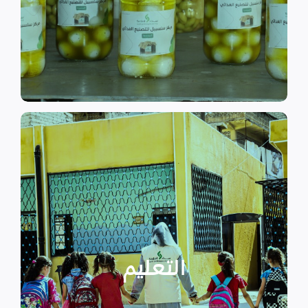
الى الاهتمام بالمشاريع التنموية.
اقرأ المزيد
اقرأ المزيد
الدراسية بسبب الصراع القائم.
التعليمية أو المتأخرين عن المراحل
الأطفال المنقطعين عن العملية
التعليم
يساهم في تعزيز السلام و دعم
تستهدف الناشئين والأطفال مما