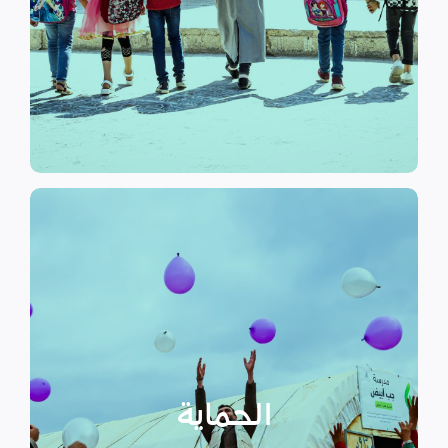
الرسمي وبرامج التوعية التي
نهدف إلى توفير مناهج التعليم غير
التعليم
الحماية
تهدف منظمة سداد إلى تمكين
الأسر المهمشة والتي ترأسها إناث
عبر تعزيز المساعدة الإنسانية التي
تراعي الأمور الخاصة بالنوع
الحماية
الاجتماعي “الجنساني” مع التركيز