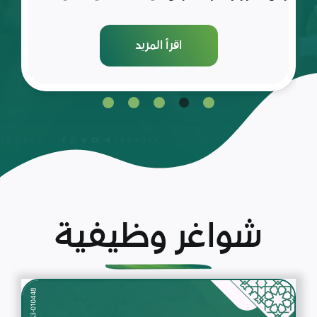
اقرأ المزيد
شواغر وظيفية