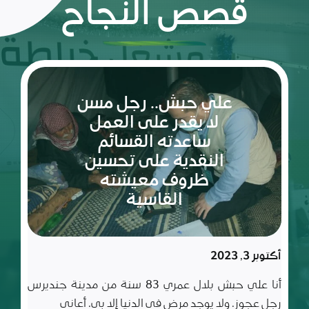
قصص النجاح
ريم:
شعلة
الأمل
والإصرار
في عالم
مليء
سبتمبر 10, 2023
بالتحديات
ريم طفلة لم تكمل ربيعاها التاسع بعد، شعلة متوقدة
في العلم والأدب والأخلاق، تعيش مع أسرة تتألف من أب
وأم