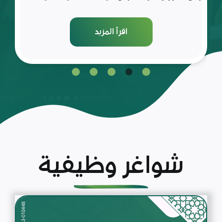
اقرأ المزيد
شواغر وظيفية