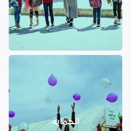
الرسمي وبرامج التوعية التي
نهدف إلى توفير مناهج التعليم غير
التعليم
الحماية
تهدف منظمة سداد إلى تمكين
الأسر المهمشة والتي ترأسها إناث
عبر تعزيز المساعدة الإنسانية التي
تراعي الأمور الخاصة بالنوع
الحماية
الاجتماعي “الجنساني” مع التركيز