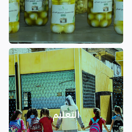
الى الاهتمام بالمشاريع التنموية.
اقرأ المزيد
اقرأ المزيد
الدراسية بسبب الصراع القائم.
التعليمية أو المتأخرين عن المراحل
الأطفال المنقطعين عن العملية
التعليم
يساهم في تعزيز السلام و دعم
تستهدف الناشئين والأطفال مما