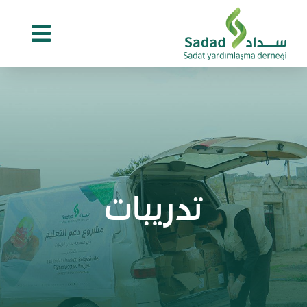
Ski
t
conten
تدريبات