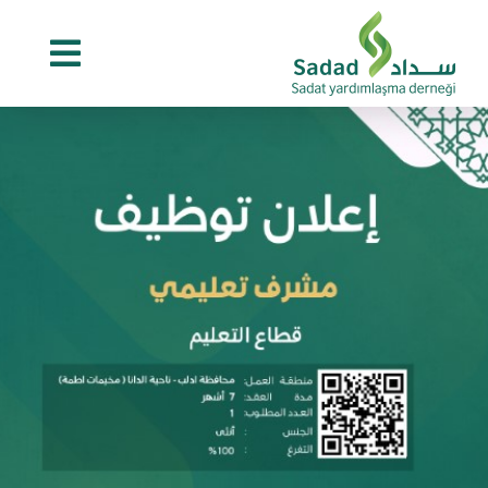
Ski
t
conten